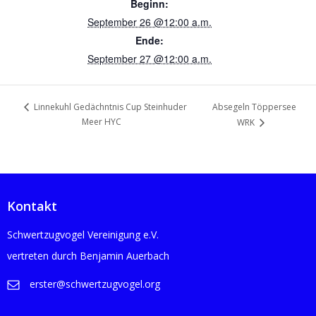
Beginn:
September 26 @12:00 a.m.
Ende:
September 27 @12:00 a.m.
Absegeln Töppersee
Linnekuhl Gedächntnis Cup Steinhuder
Meer HYC
WRK
Kontakt
Schwertzugvogel Vereinigung e.V.
vertreten durch Benjamin Auerbach
erster@schwertzugvogel.org