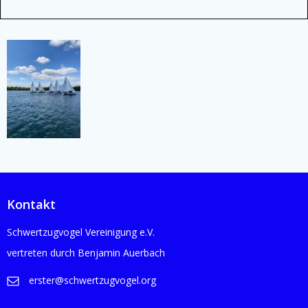
Kontakt
Schwertzugvogel Vereinigung e.V.
vertreten durch Benjamin Auerbach
erster@schwertzugvogel.org