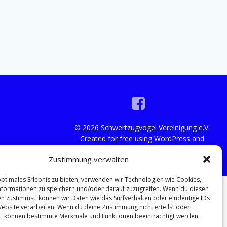
© 2026 Schwertzugvogel Vereinigung e.V.
Created for free using WordPress and
Colibri
Zustimmung verwalten
optimales Erlebnis zu bieten, verwenden wir Technologien wie Cookies,
formationen zu speichern und/oder darauf zuzugreifen. Wenn du diesen
n zustimmst, können wir Daten wie das Surfverhalten oder eindeutige IDs
Website verarbeiten. Wenn du deine Zustimmung nicht erteilst oder
t, können bestimmte Merkmale und Funktionen beeinträchtigt werden.