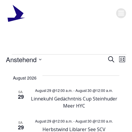
Zum
Inhalt
springen
SZV
S
S
Anstehend
Suche
Liste
Datum
Z
Z
wählen.
Veranstaltungen
August 2026
V
V
August 29 @12:00 a.m.
-
August 30 @12:00 a.m.
SA.
29
V
Linnekuhl Gedächntnis Cup Steinhuder
V
Meer HYC
e
e
August 29 @12:00 a.m.
-
August 30 @12:00 a.m.
SA.
r
29
Herbstwind Liblarer See SCV