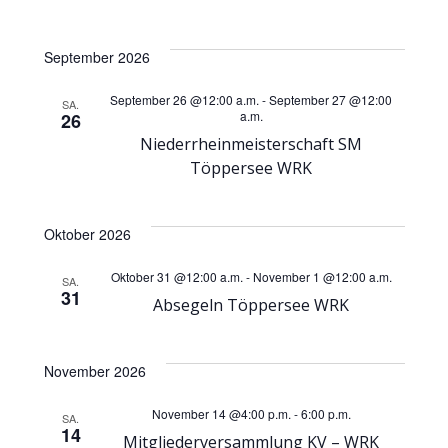
r
a
a
September 2026
n
n
September 26 @12:00 a.m.
-
September 27 @12:00
SA.
s
a.m.
26
s
Niederrheinmeisterschaft SM
t
Töppersee WRK
t
a
a
Oktober 2026
l
l
Oktober 31 @12:00 a.m.
-
November 1 @12:00 a.m.
SA.
t
31
Absegeln Töppersee WRK
t
u
u
November 2026
n
November 14 @4:00 p.m.
-
6:00 p.m.
n
SA.
g
14
Mitgliederversammlung KV – WRK