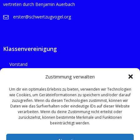
n
vertreten durch Benjamin Auerbach
N
d
erster@schwertzugvogel.org
a
A
v
n
Klassenvereinigung
i
s
g
Vorstand
Flotten
i
Zustimmung verwalten
a
Um dir ein optimales Erlebnis zu bieten, verwenden wir Technologien
c
t
wie Cookies, um Geräteinformationen zu speichern und/oder darauf
zuzugreifen. Wenn du diesen Technologien zustimmst, können wir
h
i
Rechtliches
Daten wie das Surfverhalten oder eindeutige IDs auf dieser Website
verarbeiten. Wenn du deine Zustimmung nicht erteilst oder
zurückziehst, können bestimmte Merkmale und Funktionen
o
t
Datenschutzerklärung
beeinträchtigt werden.
Impressum
n